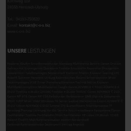
Kirchweg 119
24558 Henstedt-Ulzburg
Tel.: 04193-750820
Email:
kontakt@c-o-s.biz
www.c-o-s.biz
UNSERE
LEISTUNGEN
Kopierer Kaufen Grossformatdrucker Hamburg Multimedia Service Canon Drucker
Gebrauchte Kopiergeräte Quickborn Toshiba Ersatzteile Reparatur Druckgeräte
Labelprinter Telefonanlagen Norderstedt Kopierer Mieten Kopierer Leasing OKI
Rebuilt Systeme Henstedt-Ulzburg Kaltenkirchen Roland Schneideplotte Mitel
Telefonanlagen VOIP Toner Pinneberg Elmshorn Technik Aktion Kopierer
Multifunktionssystem Multifunktion Google Canon ADVANCE C 5535i ADVANCE C
3525i Toshiba e-Studio 2505AC Toshiba e-Studio 3005AC Canon ADVANCE C 255i
Canon MF 416 Canon MF 734 Farbdrucker Farbkopierer DMS Digitale Dokumente
Mitel 108IP Mitel 104IP Windows 10 Server Laptop Workstation Canon ADVANCE C
3525i CAnon ADVANCE C 255i Summa S75 Scansoftware Arbeitsprozesse IT
Beratung Planung Lieferung Vor Ort Service Antivirensoftware Faxsysteme Canon
Fachhändler Toshiba Fachhändler Mitel Fachhändler HP Latex UV Mutoh 1638X
Roland TrueVIS Multifunktionsdrucker mieten Norderstedt
Farbmultifunktionsdrucker Seitenpreis Vertrag Angebot