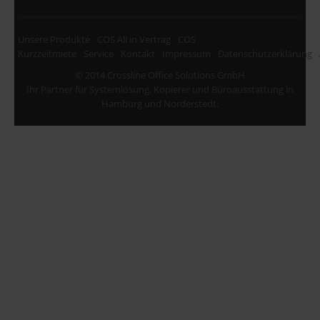
Unsere Produkte
COS All in Vertrag
COS
Kurzzeitmiete
Service
Kontakt
Impressum
Datenschutzerklärung
© 2014 Crossline Office Solutions GmbH
Ihr Partner für Systemlösung, Kopierer und Büroausstattung in
Hamburg und Norderstedt.