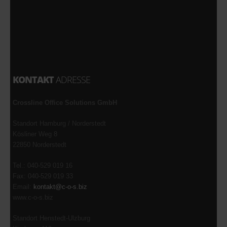
KONTAKT
ADRESSE
Crossline Office Solutions GmbH
Standort Hamburg / Norderstedt
Kösliner Weg 8
22850 Norderstedt
Tel.: 040-529 019 16
Fax: 040-529 019 33
Email:
kontakt@c-o-s.biz
www.c-o-s.biz
Standort Henstedt-Ulzburg