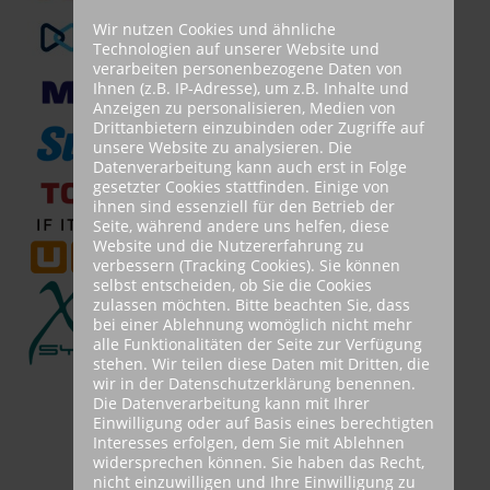
Wir nutzen Cookies und ähnliche
Technologien auf unserer Website und
verarbeiten personenbezogene Daten von
Ihnen (z.B. IP-Adresse), um z.B. Inhalte und
Anzeigen zu personalisieren, Medien von
Drittanbietern einzubinden oder Zugriffe auf
unsere Website zu analysieren. Die
Datenverarbeitung kann auch erst in Folge
gesetzter Cookies stattfinden. Einige von
ihnen sind essenziell für den Betrieb der
Seite, während andere uns helfen, diese
Website und die Nutzererfahrung zu
verbessern (Tracking Cookies). Sie können
selbst entscheiden, ob Sie die Cookies
zulassen möchten. Bitte beachten Sie, dass
bei einer Ablehnung womöglich nicht mehr
alle Funktionalitäten der Seite zur Verfügung
stehen. Wir teilen diese Daten mit Dritten, die
wir in der Datenschutzerklärung benennen.
Die Datenverarbeitung kann mit Ihrer
Einwilligung oder auf Basis eines berechtigten
Interesses erfolgen, dem Sie mit Ablehnen
widersprechen können. Sie haben das Recht,
nicht einzuwilligen und Ihre Einwilligung zu