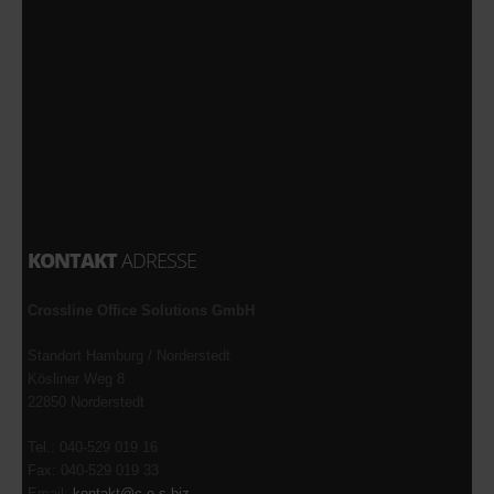
KONTAKT
ADRESSE
Crossline Office Solutions GmbH
Standort Hamburg / Norderstedt
Kösliner Weg 8
22850 Norderstedt
Tel.: 040-529 019 16
Fax: 040-529 019 33
Email:
kontakt@c-o-s.biz