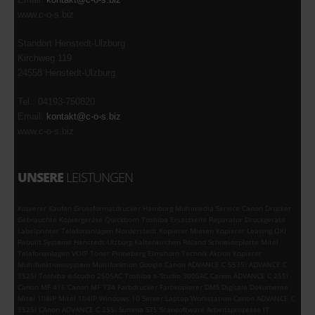
www.c-o-s.biz
Standort Henstedt-Ulzburg
Kirchweg 119
24558 Henstedt-Ulzburg
Tel.: 04193-750820
Email:
kontakt@c-o-s.biz
www.c-o-s.biz
UNSERE
LEISTUNGEN
Kopierer Kaufen Grossformatdrucker Hamburg Multimedia Service Canon Drucker
Gebrauchte Kopiergeräte Quickborn Toshiba Ersatzteile Reparatur Druckgeräte
Labelprinter Telefonanlagen Norderstedt Kopierer Mieten Kopierer Leasing OKI
Rebuilt Systeme Henstedt-Ulzburg Kaltenkirchen Roland Schneideplotte Mitel
Telefonanlagen VOIP Toner Pinneberg Elmshorn Technik Aktion Kopierer
Multifunktionssystem Multifunktion Google Canon ADVANCE C 5535i ADVANCE C
3525i Toshiba e-Studio 2505AC Toshiba e-Studio 3005AC Canon ADVANCE C 255i
Canon MF 416 Canon MF 734 Farbdrucker Farbkopierer DMS Digitale Dokumente
Mitel 108IP Mitel 104IP Windows 10 Server Laptop Workstation Canon ADVANCE C
3525i CAnon ADVANCE C 255i Summa S75 Scansoftware Arbeitsprozesse IT