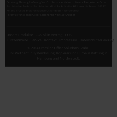
Beratung Planung Lieferung Vor Ort Service Antivirensoftware Faxsysteme Canon
Fachhändler Toshiba Fachhändler Mitel Fachhändler HP Latex UV Mutoh 1638X
Roland TrueVIS Multifunktionsdrucker mieten Norderstedt
Farbmultifunktionsdrucker Seitenpreis Vertrag Angebot
Unsere Produkte
COS All in Vertrag
COS
Kurzzeitmiete
Service
Kontakt
Impressum
Datenschutzerklärung
© 2014 Crossline Office Solutions GmbH
Ihr Partner für Systemlösung, Kopierer und Büroausstattung in
Hamburg und Norderstedt.