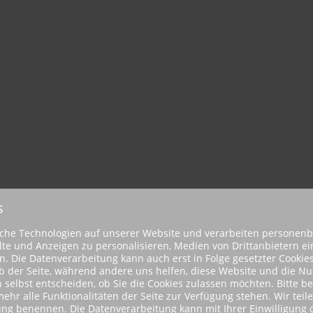
s
iche Technologien auf unserer Website und verarbeiten personen
halte und Anzeigen zu personalisieren, Medien von Drittanbietern e
. Die Datenverarbeitung kann auch erst in Folge gesetzter Cookies
ieb der Seite, während andere uns helfen, diese Website und die N
n selbst entscheiden, ob Sie die Cookies zulassen möchten. Bitte be
r alle Funktionalitäten der Seite zur Verfügung stehen. Wir teile
ung benennen. Die Datenverarbeitung kann mit Ihrer Einwilligung o