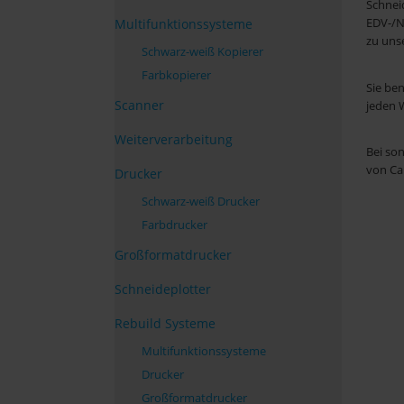
Schnei
geringer typischer durchsc
EDV-/N
Multifunktionssysteme
Energieverbrauch (TEC) sp
zu uns
Betriebskosten
Schwarz-weiß Kopierer
Farbkopierer
Sie be
Scanner
jeden 
Weiterverarbeitung
Bei so
von Ca
Drucker
Schwarz-weiß Drucker
Farbdrucker
Großformatdrucker
Schneideplotter
Rebuild Systeme
Multifunktionssysteme
Drucker
Großformatdrucker