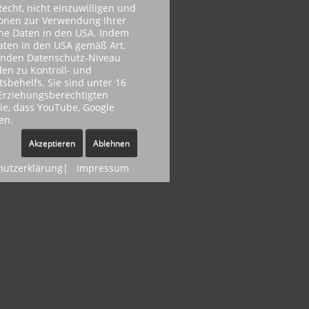
echt, nicht einzuwilligen und
ionen zur Verwendung Ihrer
ene Daten in den USA. Indem
Daten in den USA gemäß Art.
henden Datenschutz-Niveau
en zu Kontroll- und
behelfs. Sie sind unter 16
r Erziehungsberechtigten
Sie, dass YouTube, Google
en.
Akzeptieren
Ablehnen
hutzerklärung
|
Impressum