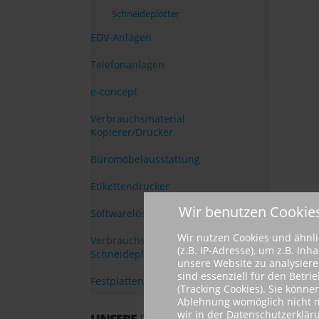
Schneideplotter
EDV-Anlagen
Telefonanlagen
e-concept
Verbrauchsmaterial
Kopierer/Drucker
Büromöbelausstattung
Etikettendrucker
Wir benutzen Cookie
Softwarelösungen
Wir nutzen Cookies und ähnl
Verbrauchsmaterial Druck- und
(z.B. IP-Adresse), um z.B. In
Schneideplotter
unsere Website zu analysieren
sind essenziell für den Betr
Festplattenvernichter
(Tracking Cookies). Sie könne
Ablehnung womöglich nicht meh
wir in der Datenschutzerklär