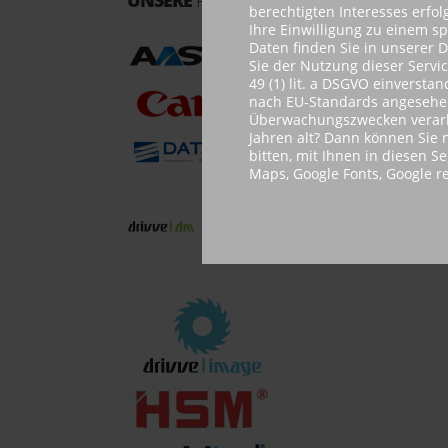
UNSERE
PARTNER
berechtigten Interesses erfo
Ihre Einwilligung zu einem s
Daten finden Sie in unserer 
Sie der Nutzung dieser Servi
49 (1) lit. a DSGVO einvers
nach EU-Standards angesehen.
Überwachungszwecken verarbe
Jahren alt? Dann können Sie n
bitten, mit Ihnen in diesen S
Maps, Google Fonts, Google 