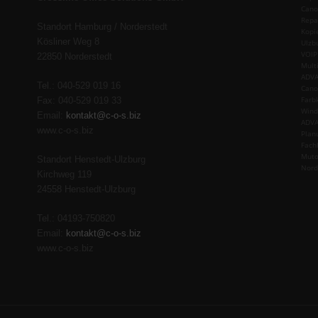
Cano
Repa
Standort Hamburg / Norderstedt
Kopi
Kösliner Weg 8
Ulzb
VOIP
22850 Norderstedt
Mult
ADVA
Tel.: 040-529 019 16
Cano
Farb
Fax: 040-529 019 33
Wind
Email:
kontakt@c-o-s.biz
ADVA
www.c-o-s.biz
Plan
Fach
Muto
Standort Henstedt-Ulzburg
Nord
Kirchweg 119
24558 Henstedt-Ulzburg
Tel.: 04193-750820
Email:
kontakt@c-o-s.biz
www.c-o-s.biz