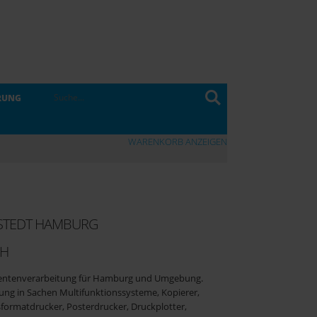
RUNG
WARENKORB ANZEIGEN
RSTEDT HAMBURG
BH
umentenverarbeitung für Hamburg und Umgebung.
ung in Sachen Multifunktionssysteme, Kopierer,
formatdrucker, Posterdrucker, Druckplotter,