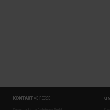
KONTAKT
ADRESSE
UN
Crossline Office Solutions GmbH
Kopi