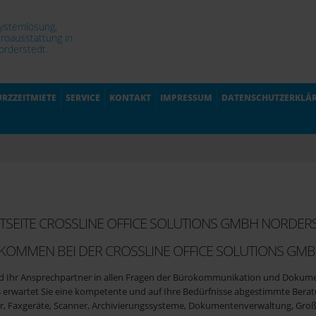
Systemlösung,
roausstattung in
rderstedt.
URZZEITMIETE
SERVICE
KONTAKT
IMPRESSUM
DATENSCHUTZERKLÄ
ENSYS X
TSEITE CROSSLINE OFFICE SOLUTIONS GMBH NORDE
ie
KOMMEN BEI DER CROSSLINE OFFICE SOLUTIONS GM
nd Ihr Ansprechpartner in allen Fragen der Bürokommunikation und Dok
s erwartet Sie eine kompetente und auf Ihre Bedürfnisse abgestimmte Berat
 A4-Farb-
r, Faxgeräte, Scanner, Archivierungssysteme, Dokumentenverwaltung, Groß
 Cloud-Konnektivität Ein