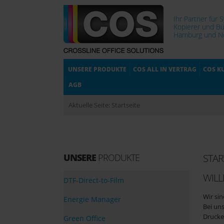
Ihr Partner für 
Kopierer und Bü
Hamburg und No
UNSERE PRODUKTE
COS ALL IN VERTRAG
COS K
AGB
Aktuelle Seite:
Startseite
NEU - i-S
UNSERE
PRODUKTE
STAR
C1333i Ser
WILL
DTF-Direct-to-Film
Wir si
Energie Manager
Bei un
Hochwertige und kompakte
Drucke
Green Office
Multifunktionssysteme mit