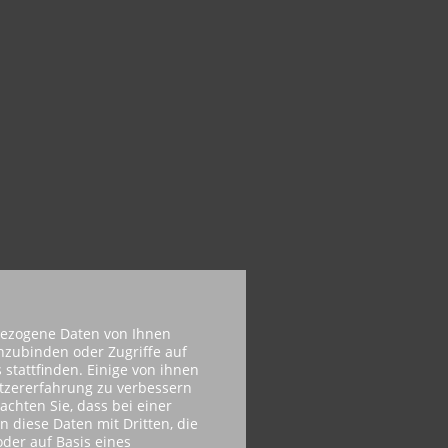
bezogene Daten von Ihnen
inzubinden oder Zugriffe auf
 stattfinden. Einige von ihnen
utzererfahrung zu verbessern
achten Sie, dass bei einer
n diese Daten mit Dritten, die
der auf Basis eines