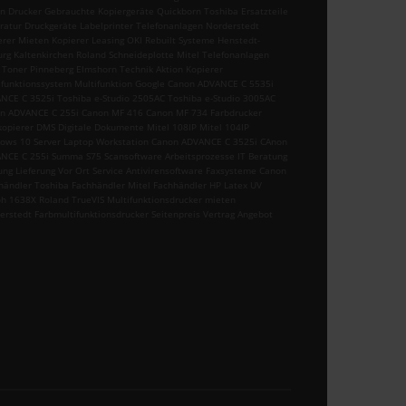
n Drucker Gebrauchte Kopiergeräte Quickborn Toshiba Ersatzteile
ratur Druckgeräte Labelprinter Telefonanlagen Norderstedt
erer Mieten Kopierer Leasing OKI Rebuilt Systeme Henstedt-
urg Kaltenkirchen Roland Schneideplotte Mitel Telefonanlagen
 Toner Pinneberg Elmshorn Technik Aktion Kopierer
ifunktionssystem Multifunktion Google Canon ADVANCE C 5535i
NCE C 3525i Toshiba e-Studio 2505AC Toshiba e-Studio 3005AC
n ADVANCE C 255i Canon MF 416 Canon MF 734 Farbdrucker
kopierer DMS Digitale Dokumente Mitel 108IP Mitel 104IP
ows 10 Server Laptop Workstation Canon ADVANCE C 3525i CAnon
NCE C 255i Summa S75 Scansoftware Arbeitsprozesse IT Beratung
ung Lieferung Vor Ort Service Antivirensoftware Faxsysteme Canon
händler Toshiba Fachhändler Mitel Fachhändler HP Latex UV
h 1638X Roland TrueVIS Multifunktionsdrucker mieten
erstedt Farbmultifunktionsdrucker Seitenpreis Vertrag Angebot