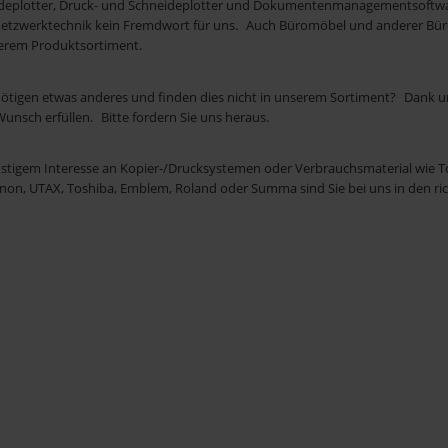
deplotter, Druck- und Schneideplotter und Dokumentenmanagementsoftwa
hnittlicher
etzwerktechnik kein Fremdwort für uns. Auch Büromöbel und anderer Büro
art Energie und senkt die
erem Produktsortiment.
nötigen etwas anderes und finden dies nicht in unserem Sortiment? Dank u
Wunsch erfüllen. Bitte fordern Sie uns heraus.
nstigem Interesse an Kopier-/Drucksystemen oder Verbrauchsmaterial wie Ton
non, UTAX, Toshiba, Emblem, Roland oder Summa sind Sie bei uns in den ri