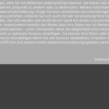
lgen, dem Sie mit Ablehnen widersprechen können. Sie haben das R
päteren Zeitpunkt zu ändern oder zu widerrufen. Weitere Informat
Datenschutzerklärung. Einige Services verarbeiten personenbezog
ces zustimmen, erklären Sie sich auch mit der Verarbeitung Ihrer 
tanden. Die USA werden vom EuGH als ein Land mit einem unzureic
 Insbesondere besteht das Risiko, dass Ihre Daten von US-Behörd
itet werden – unter Umständen ohne die Möglichkeit eines Rechts
icht in optionale Services einwilligen. Sie können Ihre Eltern ode
ervices einzuwilligen.Wenn Sie alle Services akzeptieren, erlauben 
reCAPTCHA und weitere (siehe Datenschutzerklärung) geladen werd
Datensc