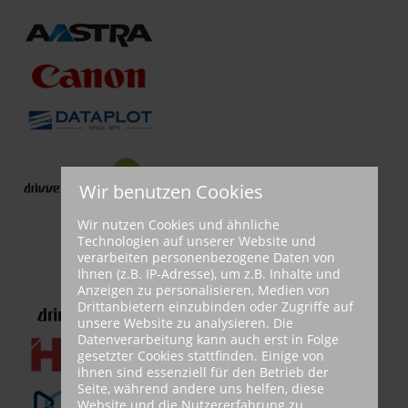
Wir benutzen Cookies
Wir nutzen Cookies und ähnliche
Technologien auf unserer Website und
verarbeiten personenbezogene Daten von
Ihnen (z.B. IP-Adresse), um z.B. Inhalte und
Anzeigen zu personalisieren, Medien von
Drittanbietern einzubinden oder Zugriffe auf
unsere Website zu analysieren. Die
Datenverarbeitung kann auch erst in Folge
gesetzter Cookies stattfinden. Einige von
ihnen sind essenziell für den Betrieb der
Seite, während andere uns helfen, diese
Website und die Nutzererfahrung zu