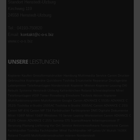
Standort Henstedt-Ulzburg
Kirchweg 119
24558 Henstedt-Ulzburg
Tel.: 04193-750820
Email:
kontakt@c-o-s.biz
www.c-o-s.biz
UNSERE
LEISTUNGEN
Kopierer Kaufen Grossformatdrucker Hamburg Multimedia Service Canon Drucker
Gebrauchte Kopiergeräte Quickborn Toshiba Ersatzteile Reparatur Druckgeräte
Labelprinter Telefonanlagen Norderstedt Kopierer Mieten Kopierer Leasing OKI
Rebuilt Systeme Henstedt-Ulzburg Kaltenkirchen Roland Schneideplotte Mitel
Telefonanlagen VOIP Toner Pinneberg Elmshorn Technik Aktion Kopierer
Multifunktionssystem Multifunktion Google Canon ADVANCE C 5535i ADVANCE C
3525i Toshiba e-Studio 2505AC Toshiba e-Studio 3005AC Canon ADVANCE C 255i
Canon MF 416 Canon MF 734 Farbdrucker Farbkopierer DMS Digitale Dokumente
Mitel 108IP Mitel 104IP Windows 10 Server Laptop Workstation Canon ADVANCE C
3525i CAnon ADVANCE C 255i Summa S75 Scansoftware Arbeitsprozesse IT
Beratung Planung Lieferung Vor Ort Service Antivirensoftware Faxsysteme Canon
Fachhändler Toshiba Fachhändler Mitel Fachhändler HP Latex UV Mutoh 1638X
Roland TrueVIS Multifunktionsdrucker mieten Norderstedt