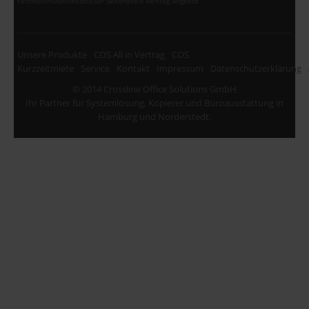
Farbmultifunktionsdrucker Seitenpreis Vertrag Angebot
Unsere Produkte
COS All in Vertrag
COS
Kurzzeitmiete
Service
Kontakt
Impressum
Datenschutzerklärung
© 2014 Crossline Office Solutions GmbH
Ihr Partner für Systemlösung, Kopierer und Büroausstattung in
Hamburg und Norderstedt.