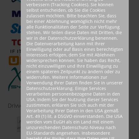
verbessern (Tracking Cookies). Sie können
selbst entscheiden, ob Sie die Cookies
zulassen möchten. Bitte beachten Sie, dass
bei einer Ablehnung womöglich nicht mehr
alle Funktionalitäten der Seite zur Verfügung
stehen. Wir teilen diese Daten mit Dritten, die
wir in der Datenschutzerklärung benennen.
Die Datenverarbeitung kann mit Ihrer
Einwilligung oder auf Basis eines berechtigten
Interesses erfolgen, dem Sie mit Ablehnen
widersprechen können. Sie haben das Recht,
nicht einzuwilligen und Ihre Einwilligung zu
einem späteren Zeitpunkt zu ändern oder zu
widerrufen. Weitere Informationen zur
Verwendung Ihrer Daten finden Sie in unserer
Datenschutzerklärung. Einige Services
verarbeiten personenbezogene Daten in den
USA. Indem Sie der Nutzung dieser Services
Drivvee
zustimmen, erklären Sie sich auch mit der
Verarbeitung Ihrer Daten in den USA gemäß
Art. 49 (1) lit. a DSGVO einverstanden. Die USA
Alle Drivvee Produkte
werden vom EuGH als ein Land mit einem
unzureichenden Datenschutz-Niveau nach
anzeigen
EU-Standards angesehen. Insbesondere
besteht das Risiko, dass Ihre Daten von US-