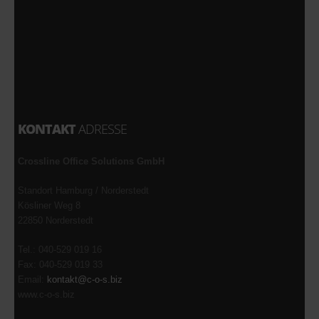
KONTAKT
ADRESSE
Crossline Office Solutions GmbH
Standort Hamburg / Norderstedt
Kösliner Weg 8
22850 Norderstedt
Tel.: 040-529 019 16
Fax: 040-529 019 33
Email:
kontakt@c-o-s.biz
www.c-o-s.biz