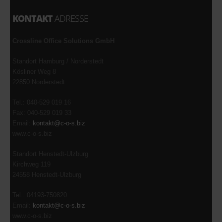
KONTAKT
ADRESSE
Crossline Office Solutions GmbH
Standort Hamburg / Norderstedt
Kösliner Weg 8
22850 Norderstedt
Tel.: 040-529 019 16
Fax: 040-529 019 33
Email:
kontakt@c-o-s.biz
www.c-o-s.biz
Standort Henstedt-Ulzburg
Kirchweg 119
24558 Henstedt-Ulzburg
Tel.: 04193-750820
Email:
kontakt@c-o-s.biz
www.c-o-s.biz