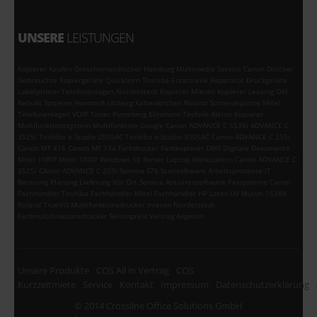
UNSERE
LEISTUNGEN
Kopierer Kaufen Grossformatdrucker Hamburg Multimedia Service Canon Drucker
Gebrauchte Kopiergeräte Quickborn Toshiba Ersatzteile Reparatur Druckgeräte
Labelprinter Telefonanlagen Norderstedt Kopierer Mieten Kopierer Leasing OKI
Rebuilt Systeme Henstedt-Ulzburg Kaltenkirchen Roland Schneideplotte Mitel
Telefonanlagen VOIP Toner Pinneberg Elmshorn Technik Aktion Kopierer
Multifunktionssystem Multifunktion Google Canon ADVANCE C 5535i ADVANCE C
3525i Toshiba e-Studio 2505AC Toshiba e-Studio 3005AC Canon ADVANCE C 255i
Canon MF 416 Canon MF 734 Farbdrucker Farbkopierer DMS Digitale Dokumente
Mitel 108IP Mitel 104IP Windows 10 Server Laptop Workstation Canon ADVANCE C
3525i CAnon ADVANCE C 255i Summa S75 Scansoftware Arbeitsprozesse IT
Beratung Planung Lieferung Vor Ort Service Antivirensoftware Faxsysteme Canon
Fachhändler Toshiba Fachhändler Mitel Fachhändler HP Latex UV Mutoh 1638X
Roland TrueVIS Multifunktionsdrucker mieten Norderstedt
Farbmultifunktionsdrucker Seitenpreis Vertrag Angebot
Unsere Produkte
COS All in Vertrag
COS
Kurzzeitmiete
Service
Kontakt
Impressum
Datenschutzerklärung
© 2014 Crossline Office Solutions GmbH