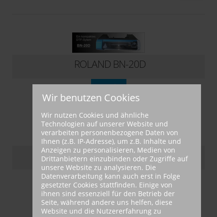
DTF-Direct-to-Film
ROLAND BN-20D
Details
Wir benutzen Cookies
Wir nutzen Cookies und ähnliche
Technologien auf unserer Website und
verarbeiten personenbezogene Daten von
Ihnen (z.B. IP-Adresse), um z.B. Inhalte und
Anzeigen zu personalisieren, Medien von
ROLAND BY-20
Drittanbietern einzubinden oder Zugriffe auf
unsere Website zu analysieren. Die
Datenverarbeitung kann auch erst in Folge
Details
gesetzter Cookies stattfinden. Einige von
ihnen sind essenziell für den Betrieb der
Seite, während andere uns helfen, diese
Website und die Nutzererfahrung zu