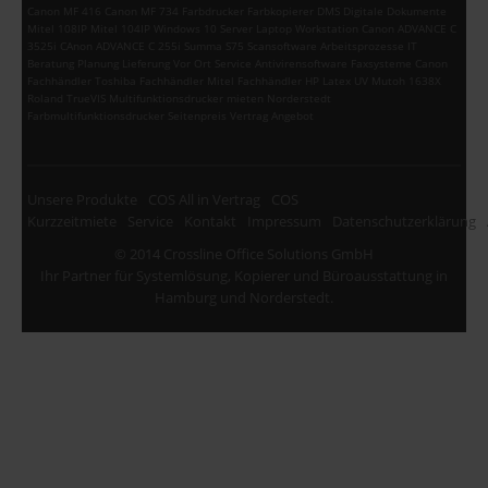
Canon MF 416 Canon MF 734 Farbdrucker Farbkopierer DMS Digitale Dokumente
Mitel 108IP Mitel 104IP Windows 10 Server Laptop Workstation Canon ADVANCE C
3525i CAnon ADVANCE C 255i Summa S75 Scansoftware Arbeitsprozesse IT
Beratung Planung Lieferung Vor Ort Service Antivirensoftware Faxsysteme Canon
Fachhändler Toshiba Fachhändler Mitel Fachhändler HP Latex UV Mutoh 1638X
Roland TrueVIS Multifunktionsdrucker mieten Norderstedt
Farbmultifunktionsdrucker Seitenpreis Vertrag Angebot
Unsere Produkte
COS All in Vertrag
COS
Kurzzeitmiete
Service
Kontakt
Impressum
Datenschutzerklärung
© 2014 Crossline Office Solutions GmbH
Ihr Partner für Systemlösung, Kopierer und Büroausstattung in
Hamburg und Norderstedt.