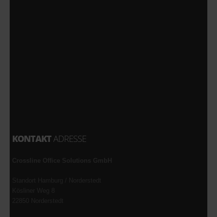
KONTAKT
ADRESSE
Crossline Office Solutions GmbH
Standort Hamburg / Norderstedt
Kösliner Weg 8
22850 Norderstedt