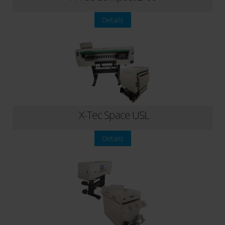
Details
X-Tec Space USL
Details