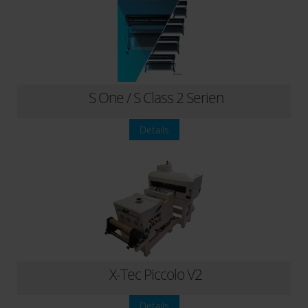
S One / S Class 2 Serien
Details
X-Tec Piccolo V2
Details