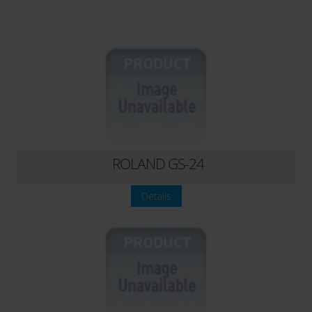
Schneideplotter
ROLAND GS-24
Details