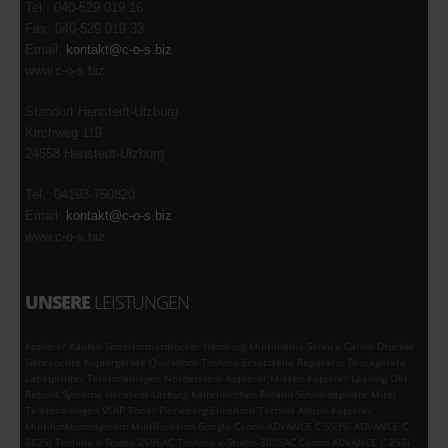
Tel.: 040-529 019 16
Fax: 040-529 019 33
Email:
kontakt@c-o-s.biz
www.c-o-s.biz
Standort Henstedt-Ulzburg
Kirchweg 119
24558 Henstedt-Ulzburg
Tel.: 04193-750820
Email:
kontakt@c-o-s.biz
www.c-o-s.biz
UNSERE
LEISTUNGEN
Kopierer Kaufen Grossformatdrucker Hamburg Multimedia Service Canon Drucker
Gebrauchte Kopiergeräte Quickborn Toshiba Ersatzteile Reparatur Druckgeräte
Labelprinter Telefonanlagen Norderstedt Kopierer Mieten Kopierer Leasing OKI
Rebuilt Systeme Henstedt-Ulzburg Kaltenkirchen Roland Schneideplotte Mitel
Telefonanlagen VOIP Toner Pinneberg Elmshorn Technik Aktion Kopierer
Multifunktionssystem Multifunktion Google Canon ADVANCE C 5535i ADVANCE C
3525i Toshiba e-Studio 2505AC Toshiba e-Studio 3005AC Canon ADVANCE C 255i