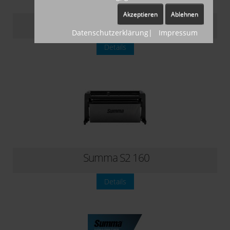
Akzeptieren
Ablehnen
Summa S2 140
Datenschutzerklärung
|
Impressum
Details
Summa S2 160
Details