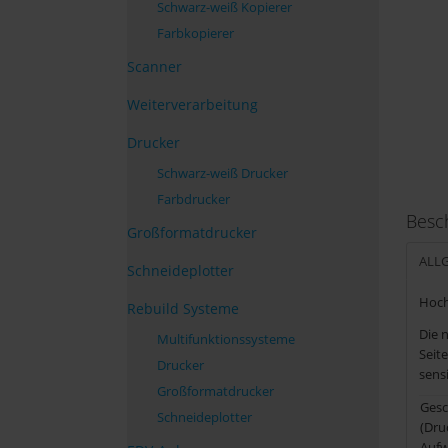
Schwarz-weiß Kopierer
Farbkopierer
Scanner
Weiterverarbeitung
Drucker
Schwarz-weiß Drucker
Farbdrucker
Besc
Großformatdrucker
ALL
Schneideplotter
Hoch
Rebuild Systeme
Die 
Multifunktionssysteme
Seit
Drucker
sens
Großformatdrucker
Gesc
Schneideplotter
(Dru
Aufw