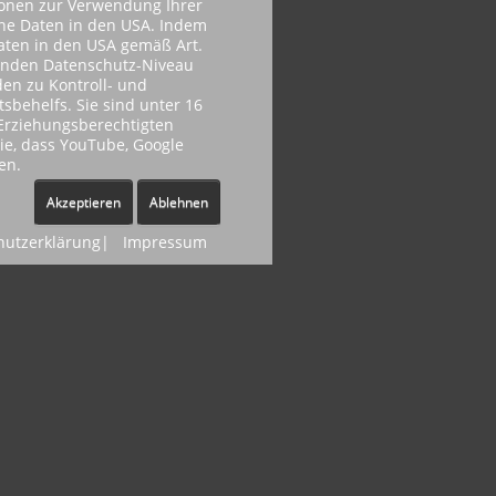
ionen zur Verwendung Ihrer
ene Daten in den USA. Indem
Daten in den USA gemäß Art.
henden Datenschutz-Niveau
en zu Kontroll- und
behelfs. Sie sind unter 16
r Erziehungsberechtigten
Sie, dass YouTube, Google
en.
Akzeptieren
Ablehnen
hutzerklärung
|
Impressum