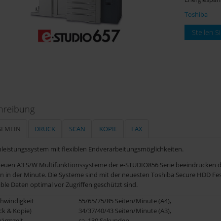
Toshiba
Stellen S
hreibung
GEMEIN
DRUCK
SCAN
KOPIE
FAX
leistungssystem mit flexiblen Endverarbeitungsmöglichkeiten.
neuen A3 S/W Multifunktionssysteme der e-STUDIO856 Serie beeindrucken d
en in der Minute. Die Systeme sind mit der neuesten Toshiba Secure HDD Fes
ible Daten optimal vor Zugriffen geschützt sind.
hwindigkeit
55/65/75/85 Seiten/Minute (A4),
ck & Kopie)
34/37/40/43 Seiten/Minute (A3),
ärmzeit
ca. 130 Sekunden