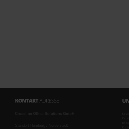
KONTAKT
ADRESSE
UN
Crossline Office Solutions GmbH
Kopi
Cano
Repa
Standort Hamburg / Norderstedt
Kopi