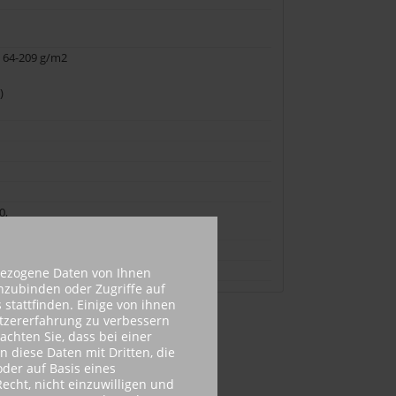
 64-209 g/m2
)
0,
bezogene Daten von Ihnen
inzubinden oder Zugriffe auf
 stattfinden. Einige von ihnen
utzererfahrung zu verbessern
achten Sie, dass bei einer
n diese Daten mit Dritten, die
der auf Basis eines
echt, nicht einzuwilligen und