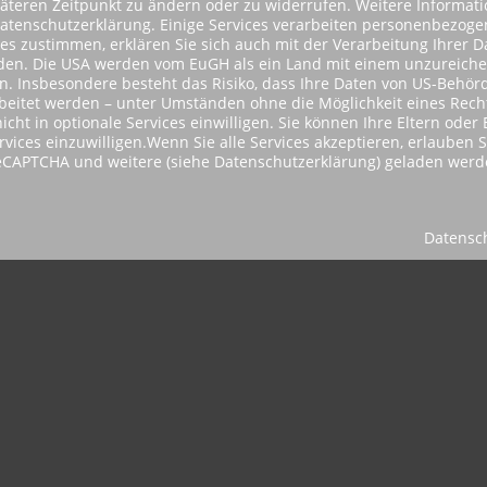
päteren Zeitpunkt zu ändern oder zu widerrufen. Weitere Informat
Datenschutzerklärung. Einige Services verarbeiten personenbezog
ces zustimmen, erklären Sie sich auch mit der Verarbeitung Ihrer 
tanden. Die USA werden vom EuGH als ein Land mit einem unzureic
 Insbesondere besteht das Risiko, dass Ihre Daten von US-Behörd
itet werden – unter Umständen ohne die Möglichkeit eines Rechts
icht in optionale Services einwilligen. Sie können Ihre Eltern ode
ervices einzuwilligen.Wenn Sie alle Services akzeptieren, erlauben 
reCAPTCHA und weitere (siehe Datenschutzerklärung) geladen werd
Datensc