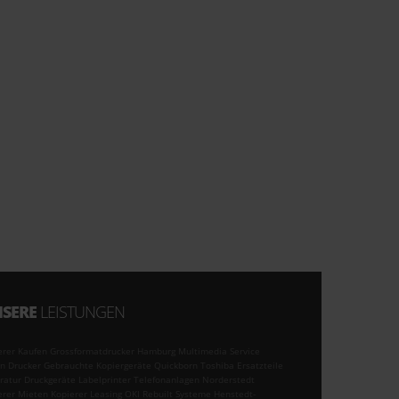
SERE
LEISTUNGEN
erer Kaufen Grossformatdrucker Hamburg Multimedia Service
n Drucker Gebrauchte Kopiergeräte Quickborn Toshiba Ersatzteile
ratur Druckgeräte Labelprinter Telefonanlagen Norderstedt
erer Mieten Kopierer Leasing OKI Rebuilt Systeme Henstedt-