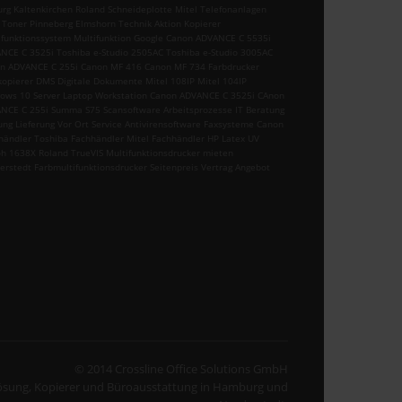
urg Kaltenkirchen Roland Schneideplotte Mitel Telefonanlagen
 Toner Pinneberg Elmshorn Technik Aktion Kopierer
ifunktionssystem Multifunktion Google Canon ADVANCE C 5535i
NCE C 3525i Toshiba e-Studio 2505AC Toshiba e-Studio 3005AC
n ADVANCE C 255i Canon MF 416 Canon MF 734 Farbdrucker
kopierer DMS Digitale Dokumente Mitel 108IP Mitel 104IP
ows 10 Server Laptop Workstation Canon ADVANCE C 3525i CAnon
NCE C 255i Summa S75 Scansoftware Arbeitsprozesse IT Beratung
ung Lieferung Vor Ort Service Antivirensoftware Faxsysteme Canon
händler Toshiba Fachhändler Mitel Fachhändler HP Latex UV
h 1638X Roland TrueVIS Multifunktionsdrucker mieten
erstedt Farbmultifunktionsdrucker Seitenpreis Vertrag Angebot
© 2014 Crossline Office Solutions GmbH
lösung, Kopierer und Büroausstattung in Hamburg und