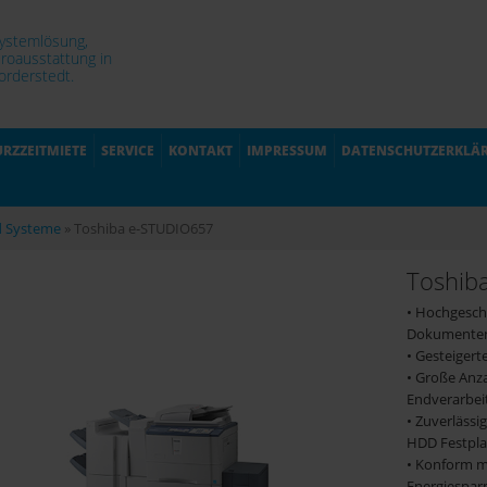
Systemlösung,
roausstattung in
rderstedt.
URZZEITMIETE
SERVICE
KONTAKT
IMPRESSUM
DATENSCHUTZERKLÄ
d Systeme
»
Toshiba e-STUDIO657
Toshib
• Hochgesch
Dokumenten
• Gesteigert
• Große Anza
Endverarbei
• Zuverlässi
HDD Festpla
• Konform m
Energiespar