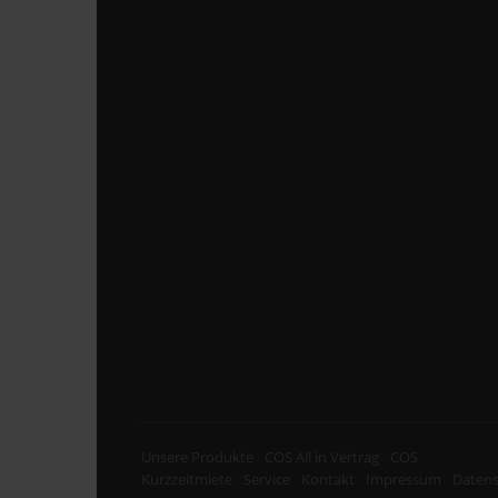
Unsere Produkte
COS All in Vertrag
COS
Kurzzeitmiete
Service
Kontakt
Impressum
Datens