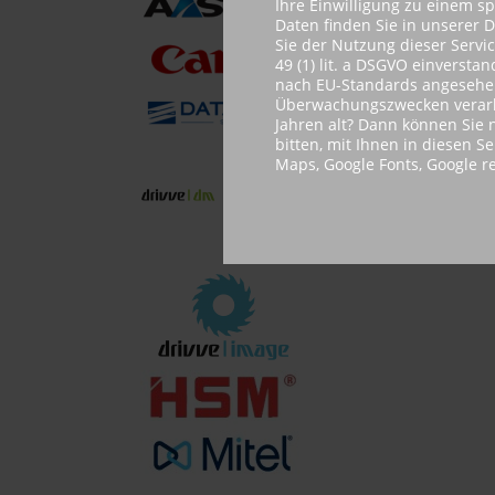
Ihre Einwilligung zu einem s
Daten finden Sie in unserer 
Sie der Nutzung dieser Servi
49 (1) lit. a DSGVO einvers
nach EU-Standards angesehen.
Überwachungszwecken verarbe
Jahren alt? Dann können Sie n
bitten, mit Ihnen in diesen S
Maps, Google Fonts, Google 