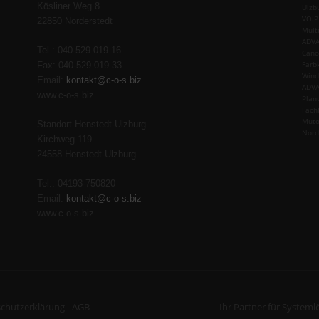
Kösliner Weg 8
Ulzb
VOIP
22850 Norderstedt
Mult
ADVA
Tel.: 040-529 019 16
Cano
Farb
Fax: 040-529 019 33
Wind
Email:
kontakt@c-o-s.biz
ADVA
www.c-o-s.biz
Plan
Fach
Muto
Standort Henstedt-Ulzburg
Nord
Kirchweg 119
24558 Henstedt-Ulzburg
Tel.: 04193-750820
Email:
kontakt@c-o-s.biz
www.c-o-s.biz
chutzerklärung
AGB
Ihr Partner für System