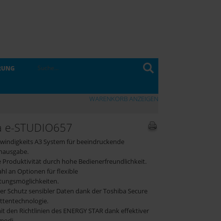
RUNG
WARENKORB ANZEIGEN
a e-STUDIO657
windigkeits A3 System für beeindruckende
ausgabe.
e Produktivität durch hohe Bedienerfreundlichkeit.
hl an Optionen für flexible
tungsmöglichkeiten.
ger Schutz sensibler Daten dank der Toshiba Secure
ttentechnologie.
it den Richtlinien des ENERGY STAR dank effektiver
modi.