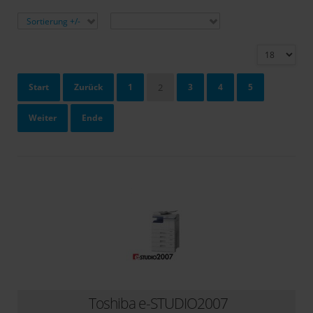
Sortiert nach
Hersteller:
Sortierung +/-
Hersteller auswählen
Ergebnisse 19 - 36 von 75
Start
Zurück
1
2
3
4
5
Weiter
Ende
Seite 2 von 5
Rebuild Systeme
Toshiba e-STUDIO2007