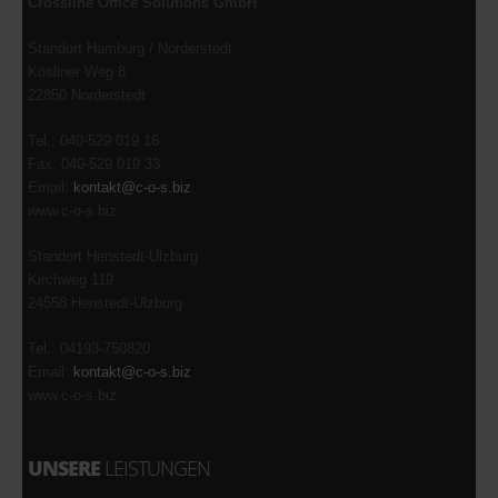
Crossline Office Solutions GmbH
Standort Hamburg / Norderstedt
Kösliner Weg 8
22850 Norderstedt
Tel.: 040-529 019 16
Fax: 040-529 019 33
Email:
kontakt@c-o-s.biz
www.c-o-s.biz
Standort Henstedt-Ulzburg
Kirchweg 119
24558 Henstedt-Ulzburg
Tel.: 04193-750820
Email:
kontakt@c-o-s.biz
www.c-o-s.biz
UNSERE
LEISTUNGEN