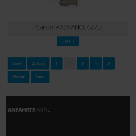
Canon iR ADVANCE 6275i
Details
Start
Zurück
1
2
3
4
5
Weiter
Ende
Seite 2 von 5
ANFAHRTS
KARTE