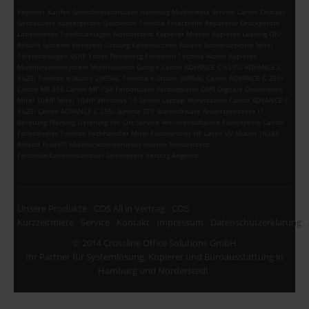
Kopierer Kaufen Grossformatdrucker Hamburg Multimedia Service Canon Drucker
Gebrauchte Kopiergeräte Quickborn Toshiba Ersatzteile Reparatur Druckgeräte
Labelprinter Telefonanlagen Norderstedt Kopierer Mieten Kopierer Leasing OKI
Rebuilt Systeme Henstedt-Ulzburg Kaltenkirchen Roland Schneideplotte Mitel
Telefonanlagen VOIP Toner Pinneberg Elmshorn Technik Aktion Kopierer
Multifunktionssystem Multifunktion Google Canon ADVANCE C 5535i ADVANCE C
3525i Toshiba e-Studio 2505AC Toshiba e-Studio 3005AC Canon ADVANCE C 255i
Canon MF 416 Canon MF 734 Farbdrucker Farbkopierer DMS Digitale Dokumente
Mitel 108IP Mitel 104IP Windows 10 Server Laptop Workstation Canon ADVANCE C
3525i CAnon ADVANCE C 255i Summa S75 Scansoftware Arbeitsprozesse IT
Beratung Planung Lieferung Vor Ort Service Antivirensoftware Faxsysteme Canon
Fachhändler Toshiba Fachhändler Mitel Fachhändler HP Latex UV Mutoh 1638X
Roland TrueVIS Multifunktionsdrucker mieten Norderstedt
Farbmultifunktionsdrucker Seitenpreis Vertrag Angebot
Unsere Produkte
COS All in Vertrag
COS
Kurzzeitmiete
Service
Kontakt
Impressum
Datenschutzerklärung
© 2014 Crossline Office Solutions GmbH
Ihr Partner für Systemlösung, Kopierer und Büroausstattung in
Hamburg und Norderstedt.