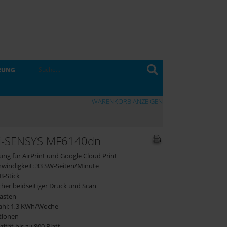
RUNG
WARENKORB ANZEIGEN
i-SENSYS MF6140dn
ung für AirPrint und Google Cloud Print
hwindigkeit: 33 SW-Seiten/Minute
B-Stick
her beidseitiger Druck und Scan
tasten
ahl: 1,3 KWh/Woche
tionen
ität bis zu 800 Blatt