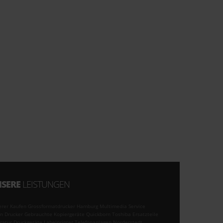
SERE
LEISTUNGEN
erer Kaufen Grossformatdrucker Hamburg Multimedia Service
n Drucker Gebrauchte Kopiergeräte Quickborn Toshiba Ersatzteile
ratur Druckgeräte Labelprinter Telefonanlagen Norderstedt