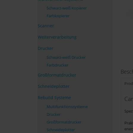
Schwarz-weiß Kopierer
Farbkopierer
Scanner
Weiterverarbeitung
Drucker
Schwarz-weiß Drucker
Farbdrucker
Besc
Großformatdrucker
Prod
Schneideplotter
Rebuild Systeme
Ca
Multifunktionssysteme
Spez
Drucker
Großformatdrucker
Prak
ener
Schneideplotter