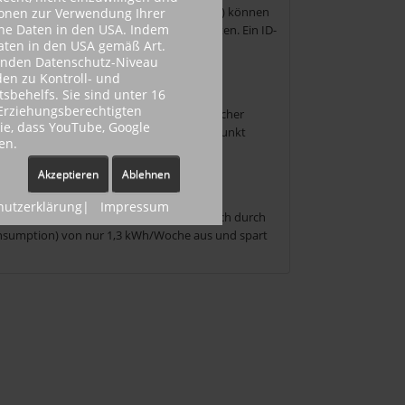
erden. Mit dem Remote User Interface (RUI) können
ionen zur Verwendung Ihrer
ene Daten in den USA. Indem
ber das Netzwerk überwachen und verwalten. Ein ID-
Daten in den USA gemäß Art.
henden Datenschutz-Niveau
en zu Kontroll- und
behelfs. Sie sind unter 16
r Erziehungsberechtigten
uf einem allgemein zugänglichen Geräte sicher
Sie, dass YouTube, Google
hert, bis er per PIN-Eingabe zu dem Zeitpunkt
en.
ten.
Akzeptieren
Ablehnen
hutzerklärung
|
Impressum
d Geld. Der i-SENSYS MF6140dn zeichnet sich durch
 Consumption) von nur 1,3 kWh/Woche aus und spart