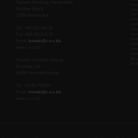
Standort Hamburg / Norderstedt
Kopi
Kösliner Weg 8
Ulzb
VOIP
22850 Norderstedt
Mult
ADVA
Tel.: 040-529 019 16
Cano
Farb
Fax: 040-529 019 33
Wind
Email:
kontakt@c-o-s.biz
ADVA
www.c-o-s.biz
Plan
Fach
Muto
Standort Henstedt-Ulzburg
Nord
Kirchweg 119
24558 Henstedt-Ulzburg
Tel.: 04193-750820
Email:
kontakt@c-o-s.biz
www.c-o-s.biz