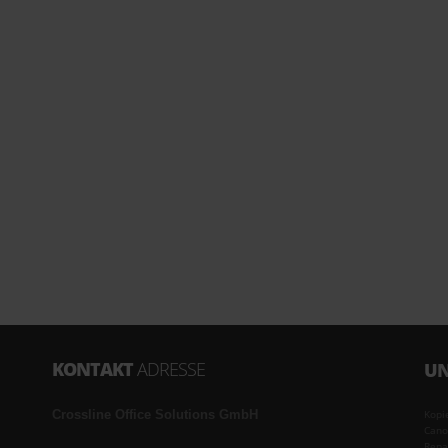
KONTAKT
ADRESSE
UN
Crossline Office Solutions GmbH
Kopi
Cano
Repa