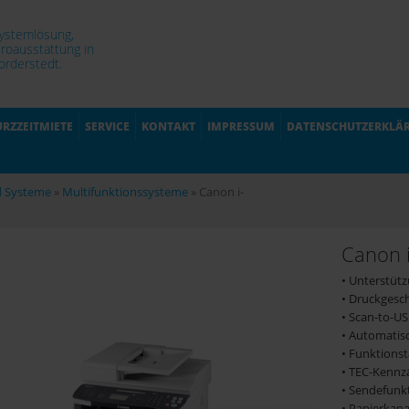
Systemlösung,
roausstattung in
rderstedt.
URZZEITMIETE
SERVICE
KONTAKT
IMPRESSUM
DATENSCHUTZERKLÄ
d Systeme
»
Multifunktionssysteme
»
Canon i-
Canon 
• Unterstütz
• Druckgesc
• Scan-to-US
• Automatisc
• Funktions
• TEC-Kennz
• Sendefunk
• Papierkapaz