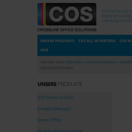
Ihr Partner für 
Kopierer und Bü
Hamburg und No
UNSERE PRODUKTE
COS ALL IN VERTRAG
COS K
AGB
Aktuelle Seite:
Startseite
»
Unsere Produkte
»
Rebuil
SENSYS MF6140dn
UNSERE
PRODUKTE
DTF-Direct-to-Film
Energie Manager
Green Office
Multifunktionssysteme