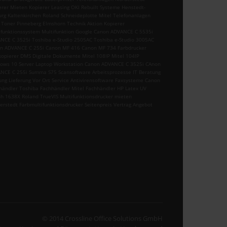
erer Mieten Kopierer Leasing OKI Rebuilt Systeme Henstedt-
urg Kaltenkirchen Roland Schneideplotte Mitel Telefonanlagen
 Toner Pinneberg Elmshorn Technik Aktion Kopierer
ifunktionssystem Multifunktion Google Canon ADVANCE C 5535i
NCE C 3525i Toshiba e-Studio 2505AC Toshiba e-Studio 3005AC
n ADVANCE C 255i Canon MF 416 Canon MF 734 Farbdrucker
kopierer DMS Digitale Dokumente Mitel 108IP Mitel 104IP
ows 10 Server Laptop Workstation Canon ADVANCE C 3525i CAnon
NCE C 255i Summa S75 Scansoftware Arbeitsprozesse IT Beratung
ung Lieferung Vor Ort Service Antivirensoftware Faxsysteme Canon
händler Toshiba Fachhändler Mitel Fachhändler HP Latex UV
h 1638X Roland TrueVIS Multifunktionsdrucker mieten
erstedt Farbmultifunktionsdrucker Seitenpreis Vertrag Angebot
© 2014 Crossline Office Solutions GmbH