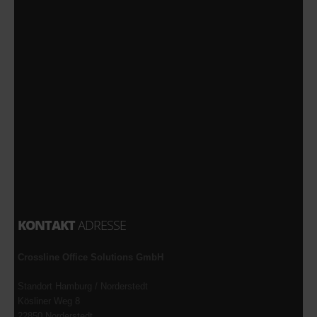
KONTAKT
ADRESSE
Crossline Office Solutions GmbH
Standort Hamburg / Norderstedt
Kösliner Weg 8
22850 Norderstedt