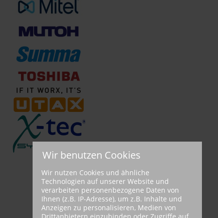
Wir benutzen Cookies
Wir nutzen Cookies und ähnliche
Technologien auf unserer Website und
verarbeiten personenbezogene Daten von
Ihnen (z.B. IP-Adresse), um z.B. Inhalte und
Anzeigen zu personalisieren, Medien von
Drittanbietern einzubinden oder Zugriffe auf