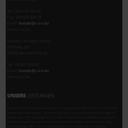
Tel.: 040-529 019 16
Fax: 040-529 019 33
Email:
kontakt@c-o-s.biz
www.c-o-s.biz
Standort Henstedt-Ulzburg
Kirchweg 119
24558 Henstedt-Ulzburg
Tel.: 04193-750820
Email:
kontakt@c-o-s.biz
www.c-o-s.biz
UNSERE
LEISTUNGEN
Kopierer Kaufen Grossformatdrucker Hamburg Multimedia Service Canon Drucker
Gebrauchte Kopiergeräte Quickborn Toshiba Ersatzteile Reparatur Druckgeräte
Labelprinter Telefonanlagen Norderstedt Kopierer Mieten Kopierer Leasing OKI
Rebuilt Systeme Henstedt-Ulzburg Kaltenkirchen Roland Schneideplotte Mitel
Telefonanlagen VOIP Toner Pinneberg Elmshorn Technik Aktion Kopierer