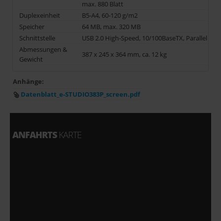
max. 880 Blatt
Duplexeinheit
B5-A4, 60-120 g/m2
Speicher
64 MB, max. 320 MB
Schnittstelle
USB 2.0 High-Speed, 10/100BaseTX, Parallel
Abmessungen &
387 x 245 x 364 mm, ca. 12 kg
Gewicht
Anhänge:
Datenblatt_e-STUDIO383P_screen.pdf
ANFAHRTS
KARTE