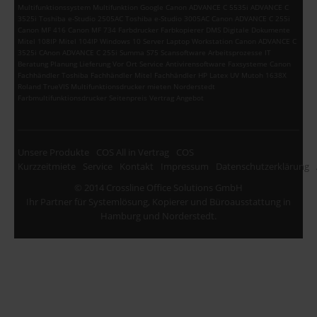
Multifunktionssystem Multifunktion Google Canon ADVANCE C 5535i ADVANCE C
3525i Toshiba e-Studio 2505AC Toshiba e-Studio 3005AC Canon ADVANCE C 255i
Canon MF 416 Canon MF 734 Farbdrucker Farbkopierer DMS Digitale Dokumente
Mitel 108IP Mitel 104IP Windows 10 Server Laptop Workstation Canon ADVANCE C
3525i CAnon ADVANCE C 255i Summa S75 Scansoftware Arbeitsprozesse IT
Beratung Planung Lieferung Vor Ort Service Antivirensoftware Faxsysteme Canon
Fachhändler Toshiba Fachhändler Mitel Fachhändler HP Latex UV Mutoh 1638X
Roland TrueVIS Multifunktionsdrucker mieten Norderstedt
Farbmultifunktionsdrucker Seitenpreis Vertrag Angebot
Unsere Produkte
COS All in Vertrag
COS
Kurzzeitmiete
Service
Kontakt
Impressum
Datenschutzerklärung
© 2014 Crossline Office Solutions GmbH
Ihr Partner für Systemlösung, Kopierer und Büroausstattung in
Hamburg und Norderstedt.