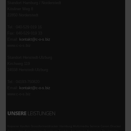
Standort Hamburg / Norderstedt
Kösliner Weg 8
22850 Norderstedt
Tel.: 040-529 019 16
Fax: 040-529 019 33
Email:
kontakt@c-o-s.biz
www.c-o-s.biz
Standort Henstedt-Ulzburg
Kirchweg 119
24558 Henstedt-Ulzburg
Tel.: 04193-750820
Email:
kontakt@c-o-s.biz
www.c-o-s.biz
UNSERE
LEISTUNGEN
Kopierer Kaufen Grossformatdrucker Hamburg Multimedia Service Canon Drucker
Gebrauchte Kopiergeräte Quickborn Toshiba Ersatzteile Reparatur Druckgeräte