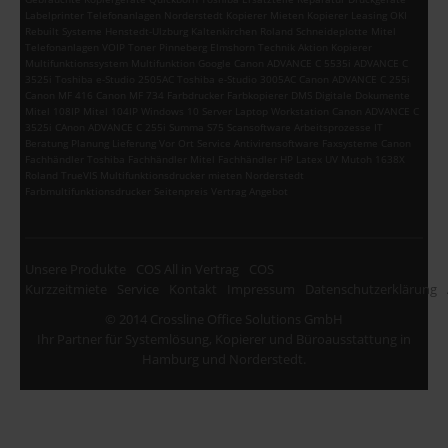
Labelprinter Telefonanlagen Norderstedt Kopierer Mieten Kopierer Leasing OKI
Rebuilt Systeme Henstedt-Ulzburg Kaltenkirchen Roland Schneideplotte Mitel
Telefonanlagen VOIP Toner Pinneberg Elmshorn Technik Aktion Kopierer
Multifunktionssystem Multifunktion Google Canon ADVANCE C 5535i ADVANCE C
3525i Toshiba e-Studio 2505AC Toshiba e-Studio 3005AC Canon ADVANCE C 255i
Canon MF 416 Canon MF 734 Farbdrucker Farbkopierer DMS Digitale Dokumente
Mitel 108IP Mitel 104IP Windows 10 Server Laptop Workstation Canon ADVANCE C
3525i CAnon ADVANCE C 255i Summa S75 Scansoftware Arbeitsprozesse IT
Beratung Planung Lieferung Vor Ort Service Antivirensoftware Faxsysteme Canon
Fachhändler Toshiba Fachhändler Mitel Fachhändler HP Latex UV Mutoh 1638X
Roland TrueVIS Multifunktionsdrucker mieten Norderstedt
Farbmultifunktionsdrucker Seitenpreis Vertrag Angebot
Unsere Produkte
COS All in Vertrag
COS
Kurzzeitmiete
Service
Kontakt
Impressum
Datenschutzerklärung
© 2014 Crossline Office Solutions GmbH
Ihr Partner für Systemlösung, Kopierer und Büroausstattung in
Hamburg und Norderstedt.