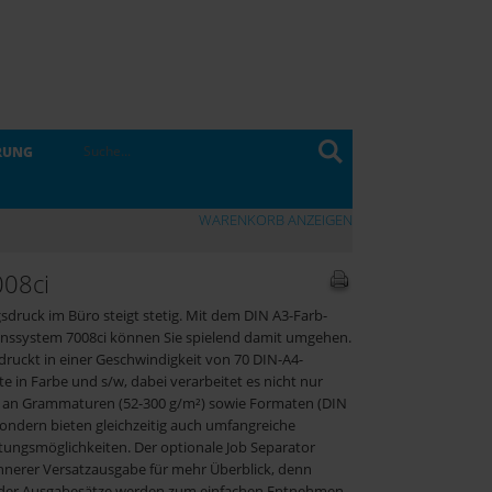
RUNG
WARENKORB ANZEIGEN
008ci
sdruck im Büro steigt stetig. Mit dem DIN A3-Farb-
onssystem 7008ci können Sie spielend damit umgehen.
ruckt in einer Geschwindigkeit von 70 DIN-A4-
e in Farbe und s/w, dabei verarbeitet es nicht nur
hl an Grammaturen (52-300 g/m²) sowie Formaten (DIN
ondern bieten gleichzeitig auch umfangreiche
tungsmöglichkeiten. Der optionale Job Separator
innerer Versatzausgabe für mehr Überblick, denn
der Ausgabesätze werden zum einfachen Entnehmen