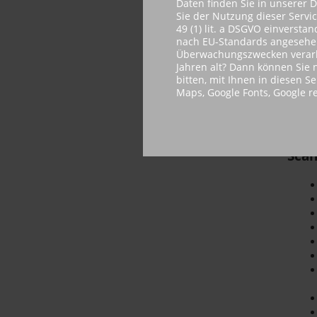
Daten finden Sie in unserer 
Sie der Nutzung dieser Servi
49 (1) lit. a DSGVO einvers
nach EU-Standards angesehen.
Überwachungszwecken verarbe
Jahren alt? Dann können Sie n
bitten, mit Ihnen in diesen S
Maps, Google Fonts, Google 
Sca