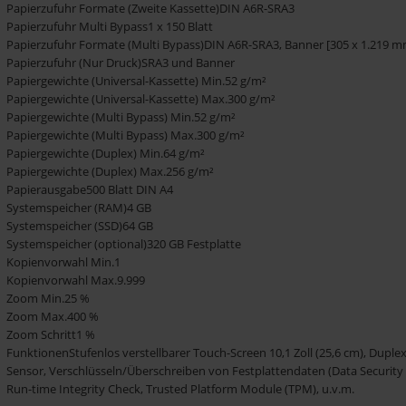
Papierzufuhr Formate (Zweite Kassette)DIN A6R-SRA3
Papierzufuhr Multi Bypass1 x 150 Blatt
Papierzufuhr Formate (Multi Bypass)DIN A6R-SRA3, Banner [305 x 1.219 m
Papierzufuhr (Nur Druck)SRA3 und Banner
Papiergewichte (Universal-Kassette) Min.52 g/m²
Papiergewichte (Universal-Kassette) Max.300 g/m²
Papiergewichte (Multi Bypass) Min.52 g/m²
Papiergewichte (Multi Bypass) Max.300 g/m²
Papiergewichte (Duplex) Min.64 g/m²
Papiergewichte (Duplex) Max.256 g/m²
Papierausgabe500 Blatt DIN A4
Systemspeicher (RAM)4 GB
Systemspeicher (SSD)64 GB
Systemspeicher (optional)320 GB Festplatte
Kopienvorwahl Min.1
Kopienvorwahl Max.9.999
Zoom Min.25 %
Zoom Max.400 %
Zoom Schritt1 %
FunktionenStufenlos verstellbarer Touch-Screen 10,1 Zoll (25,6 cm), Duple
Sensor, Verschlüsseln/Überschreiben von Festplattendaten (Data Security
Run-time Integrity Check, Trusted Platform Module (TPM), u.v.m.