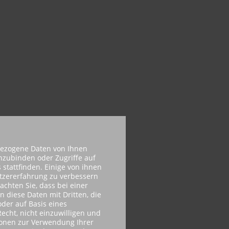
bezogene Daten von Ihnen
inzubinden oder Zugriffe auf
 stattfinden. Einige von ihnen
utzererfahrung zu verbessern
achten Sie, dass bei einer
n diese Daten mit Dritten, die
der auf Basis eines
echt, nicht einzuwilligen und
ionen zur Verwendung Ihrer