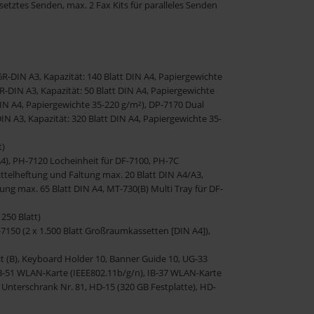
tztes Senden, max. 2 Fax Kits für paralleles Senden
-DIN A3, Kapazität: 140 Blatt DIN A4, Papiergewichte
-DIN A3, Kapazität: 50 Blatt DIN A4, Papiergewichte
DIN A4, Papiergewichte 35-220 g/m²), DP-7170 Dual
N A3, Kapazität: 320 Blatt DIN A4, Papiergewichte 35-
t)
A4), PH-7120 Locheinheit für DF-7100, PH-7C
ttelheftung und Faltung max. 20 Blatt DIN A4/A3,
tung max. 65 Blatt DIN A4, MT-730(B) Multi Tray für DF-
 250 Blatt)
-7150 (2 x 1.500 Blatt Großraumkassetten [DIN A4]),
Kit (B), Keyboard Holder 10, Banner Guide 10, UG-33
 IB-51 WLAN-Karte (IEEE802.11b/g/n), IB-37 WLAN-Karte
 Unterschrank Nr. 81, HD-15 (320 GB Festplatte), HD-