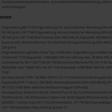
FunktionenNetzwerk-Faxtreiber, automatische Wahlwiederholung, zeitverse
und Empfangen
ionen
OriginaleinzugDP-7150 Originaleinzug mit automatischer Wendung (DIN A6R
35-160 g/m²), DP-7140 Originaleinzug mit automatischer Wendung (DIN A5R
45-160 g/m², DP-7160 Dual Scanner (DIN A6R-DIN A3, Kapazität: 320 Blatt 
Scanner inkl. Ultraschallsensor für Mehrfach-einzugserkennung (DIN A6R-DI
220 g/m²)
OriginalabdeckungPlaten Cover Typ E (falls kein Originaleinzug installiert is
FinisherDF-7120 (Kapazität: 1.000 Blatt DIN A4, Heftung max. 50 Blatt DIN 
Locheinheit für DF-7120/7140, BF-730 Broschürenfaltmodul für DF-7140 (Sa
Wickelfalz max. 5 Blatt DIN A4), DF-7140 (Kapazität: 4.000 Blatt DIN A4, Hef
7140
Job SeparatorJS-7100: 100 Blatt DIN A4, JS-7110 (interne Versatzausgabe für
PapierzufuhrPF-7140 (2 x 500 Blatt Universalkassetten [DIN A5R-SRA3]), PF
PF-7120 (3.000 Blatt seitliches Großraummagazin [DIN A4])
SonstigesScan Extension Kit (A), Internet Fax Kit (A), Card Authentication 
ThinPrint® Kit, UG-34 Emulation Option Kit, IB-50 Gigabit Ethernet Karte,
(IEEE802.11a/b/g/n/ac), NK-7120 Zehnertastatur, DT-730 (B) Originalablage,
16 (1 TB Festplatte), Fiery Printing System 17