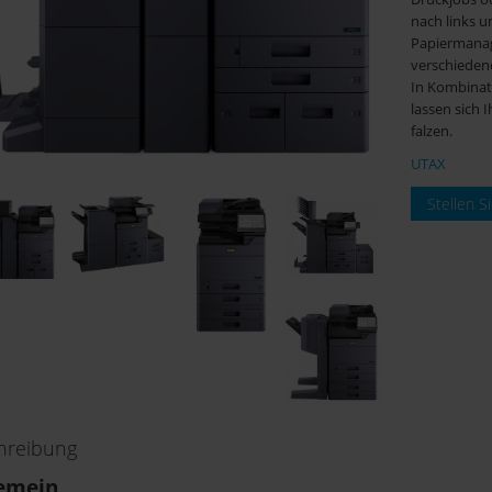
nach links u
Papiermanag
verschiedene
In Kombinat
lassen sich 
falzen.
UTAX
Stellen S
hreibung
gemein