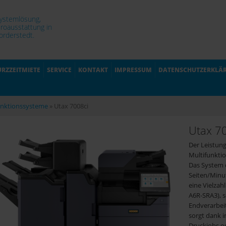
Systemlösung,
roausstattung in
rderstedt.
URZZEITMIETE
SERVICE
KONTAKT
IMPRESSUM
DATENSCHUTZERKLÄ
unktionssysteme
»
Utax 7008ci
Utax 7
Der Leistung
Multifunkti
Das System d
Seiten/Minut
eine Vielza
A6R-SRA3), s
Endverarbei
sorgt dank 
Druckjobs o