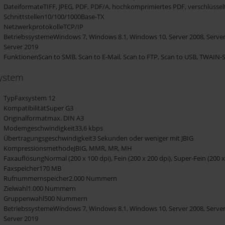
DateiformateTIFF, JPEG, PDF, PDF/A, hochkomprimiertes PDF, verschlüsse
Schnittstellen10/100/1000Base-TX
NetzwerkprotokolleTCP/IP
BetriebssystemeWindows 7, Windows 8.1, Windows 10, Server 2008, Server 2
Server 2019
FunktionenScan to SMB, Scan to E-Mail, Scan to FTP, Scan to USB, TWAIN-
ystem
TypFaxsystem 12
KompatibilitätSuper G3
Originalformatmax. DIN A3
Modemgeschwindigkeit33,6 kbps
Übertragungsgeschwindigkeit3 Sekunden oder weniger mit JBIG
KompressionsmethodeJBIG, MMR, MR, MH
FaxauflösungNormal (200 x 100 dpi), Fein (200 x 200 dpi), Super-Fein (200 x 4
Faxspeicher170 MB
Rufnummernspeicher2.000 Nummern
Zielwahl1.000 Nummern
Gruppenwahl500 Nummern
BetriebssystemeWindows 7, Windows 8.1, Windows 10, Server 2008, Server 2
Server 2019