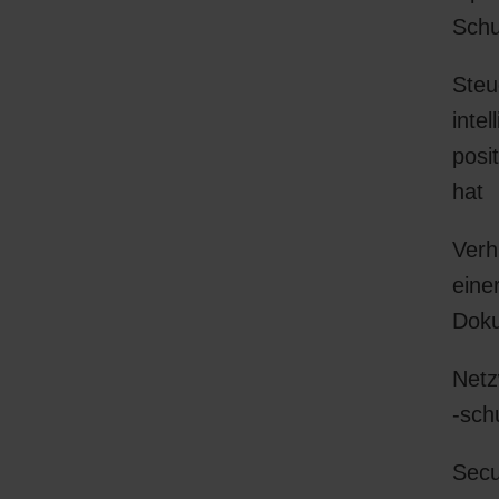
Schu
Steu
inte
posi
hat
Verh
eine
Doku
Netz
-sch
Secu