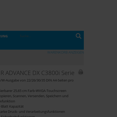
RUNG
WARENKORB ANZEIGEN
iR ADVANCE DX C3800i Serie
 S/W-Ausgabe von 22/26/30/35 DIN A4-Seiten pro
lisierbarer 25,65 cm Farb-WVGA-Touchscreen
Kopieren, Scannen, Versenden, Speichern und
axfunktion
0 Blatt Kapazität
starke Druck- und Verarbeitungsfunktionen
te Sicherheitsfunktionen