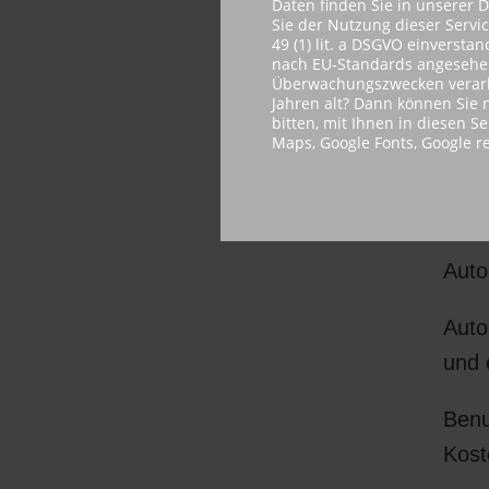
Daten finden Sie in unserer 
Sie der Nutzung dieser Servi
49 (1) lit. a DSGVO einvers
Scan
nach EU-Standards angesehen.
Überwachungszwecken verarbe
PDF-
Jahren alt? Dann können Sie n
eine
bitten, mit Ihnen in diesen S
Maps, Google Fonts, Google 
der 
Bew
Auto
Auto
und 
Benu
Kost