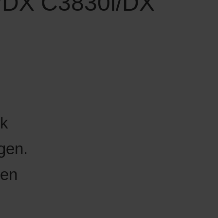
/
DX C3830i
/
DX
ck
gen.
len