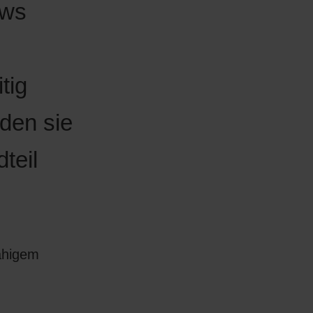
ows
tig
rden sie
teil
ähigem