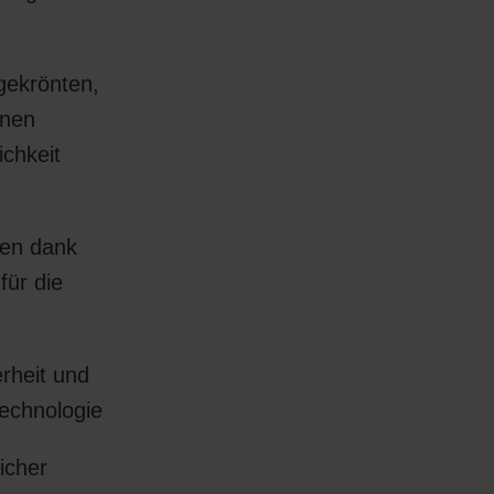
gekrönten,
inen
ichkeit
ten dank
für die
rheit und
Technologie
icher