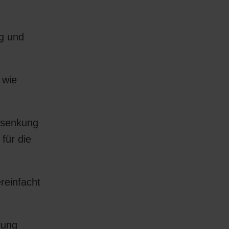
g und
 wie
ensenkung
für die
reinfacht
lung