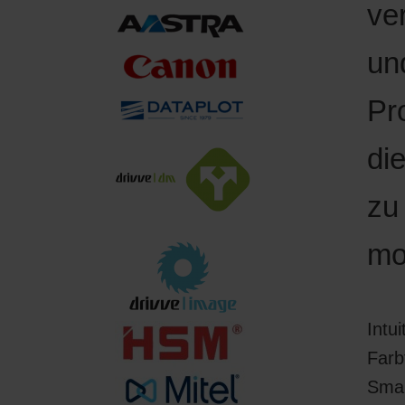
ve
un
Pr
di
zu
mo
Intu
Farb
Sma