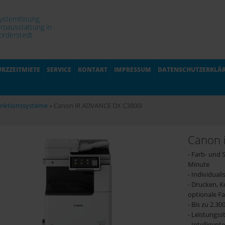
Systemlösung,
roausstattung in
rderstedt.
URZZEITMIETE
SERVICE
KONTAKT
IMPRESSUM
DATENSCHUTZERKLÄ
unktionssysteme
»
Canon iR ADVANCE DX C3800i
Canon 
- Farb- und
Minute
- Individua
- Drucken, 
optionale F
- Bis zu 2.30
- Leistungs
- Intelligen