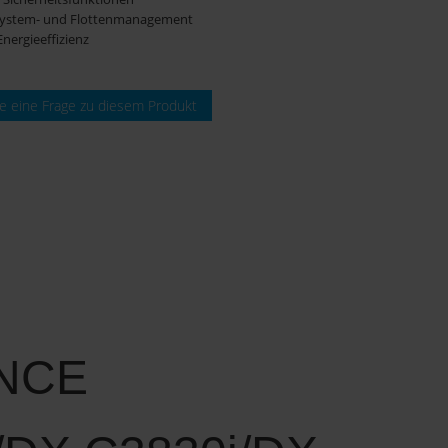
 System- und Flottenmanagement
Energieeffizienz
ie eine Frage zu diesem Produkt
NCE