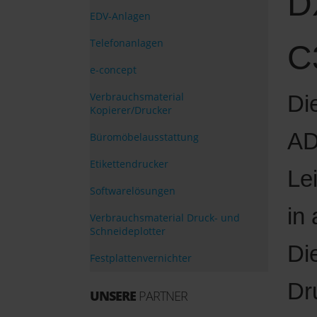
D
EDV-Anlagen
Telefonanlagen
C
e-concept
Verbrauchsmaterial
Di
Kopierer/Drucker
AD
Büromöbelausstattung
Etikettendrucker
Le
Softwarelösungen
in
Verbrauchsmaterial Druck- und
Schneideplotter
Die
Festplattenvernichter
Dr
UNSERE
PARTNER