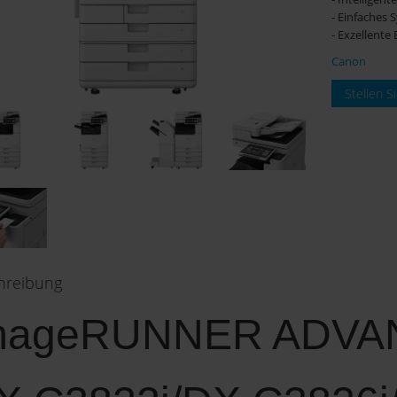
- Einfaches
- Exzellente 
Canon
Stellen S
hreibung
mageRUNNER ADVA