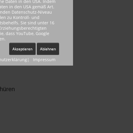
ene Daten in den USA. Indem
Daten in den USA gemäß Art.
henden Datenschutz-Niveau
uchbare
en zu Kontroll- und
behelfs. Sie sind unter 16
ateien über
r Erziehungsberechtigten
 ,
Sie, dass YouTube, Google
en.
Akzeptieren
Ablehnen
dus
hutzerklärung
|
Impressum
chüren