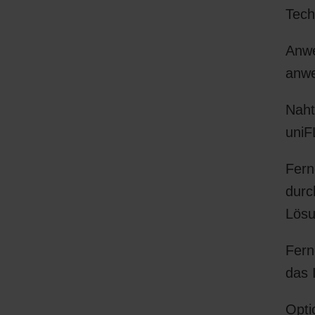
Tech
Anwe
anwe
Naht
uni
Fern
durc
Lösu
Fern
das 
Opti