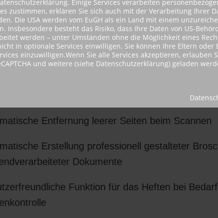
Datenschutzerklärung. Einige Services verarbeiten personenbezog
ces zustimmen, erklären Sie sich auch mit der Verarbeitung Ihrer 
tanden. Die USA werden vom EuGH als ein Land mit einem unzureic
nen und Konvertieren von Dokumenten in durchs
 Insbesondere besteht das Risiko, dass Ihre Daten von US-Behörd
itet werden – unter Umständen ohne die Möglichkeit eines Rechts
, Microsoft® Word- und Microsoft® PowerPoint-D
icht in optionale Services einwilligen. Sie können Ihre Eltern ode
n Single-Pass-DADF* mit bis zu 270 Bildern/Minute
ervices einzuwilligen.Wenn Sie alle Services akzeptieren, erlauben 
reCAPTCHA und weitere (siehe Datenschutzerklärung) geladen werd
bis zu 200 Vorlagen fasst
egungsmelder weckt das Gerät aus dem Ruhemo
Datensc
matische Entfernung leerer Seiten beim Scannen
matische Erstellung professionell gestalteter Bros
endverarbeiteter Dokumente
tzerfreundliche Funktion für das Heften bei Bedarf
enkontrolle