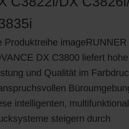
X C3822i/
DX C3826i
3835
i
e Produktreihe imageRUNNER
VANCE DX C3800 liefert hohe
istung und Qualität im Farbdru
 anspruchsvollen Büroumgebun
se intelligenten, multifunktiona
ucksysteme steigern durch