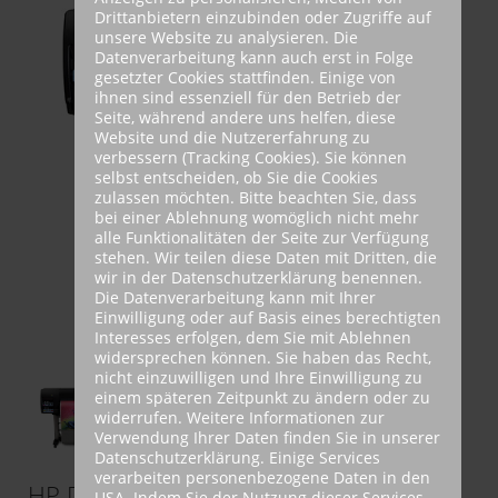
Drittanbietern einzubinden oder Zugriffe auf
unsere Website zu analysieren. Die
Datenverarbeitung kann auch erst in Folge
gesetzter Cookies stattfinden. Einige von
ihnen sind essenziell für den Betrieb der
Seite, während andere uns helfen, diese
Website und die Nutzererfahrung zu
verbessern (Tracking Cookies). Sie können
selbst entscheiden, ob Sie die Cookies
zulassen möchten. Bitte beachten Sie, dass
bei einer Ablehnung womöglich nicht mehr
alle Funktionalitäten der Seite zur Verfügung
stehen. Wir teilen diese Daten mit Dritten, die
wir in der Datenschutzerklärung benennen.
Die Datenverarbeitung kann mit Ihrer
Einwilligung oder auf Basis eines berechtigten
Interesses erfolgen, dem Sie mit Ablehnen
widersprechen können. Sie haben das Recht,
nicht einzuwilligen und Ihre Einwilligung zu
einem späteren Zeitpunkt zu ändern oder zu
widerrufen. Weitere Informationen zur
Verwendung Ihrer Daten finden Sie in unserer
Datenschutzerklärung. Einige Services
verarbeiten personenbezogene Daten in den
HP Designjet Z6200
USA. Indem Sie der Nutzung dieser Services