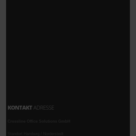
KONTAKT
ADRESSE
Crossline Office Solutions GmbH
Standort Hamburg / Norderstedt