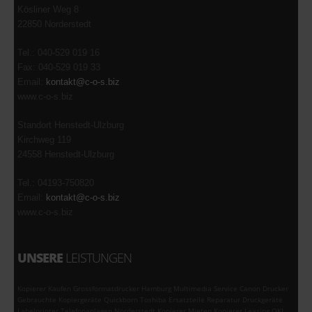
Kösliner Weg 8
22850 Norderstedt
Tel.: 040-529 019 16
Fax: 040-529 019 33
Email:
kontakt@c-o-s.biz
www.c-o-s.biz
Standort Henstedt-Ulzburg
Kirchweg 119
24558 Henstedt-Ulzburg
Tel.: 04193-750820
Email:
kontakt@c-o-s.biz
www.c-o-s.biz
UNSERE
LEISTUNGEN
Kopierer Kaufen Grossformatdrucker Hamburg Multimedia Service Canon Drucker
Gebrauchte Kopiergeräte Quickborn Toshiba Ersatzteile Reparatur Druckgeräte
Labelprinter Telefonanlagen Norderstedt Kopierer Mieten Kopierer Leasing OKI