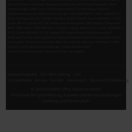
Rebuilt Systeme Henstedt-Ulzburg Kaltenkirchen Roland Schneideplotte Mitel
Telefonanlagen VOIP Toner Pinneberg Elmshorn Technik Aktion Kopierer
Multifunktionssystem Multifunktion Google Canon ADVANCE C 5535i ADVANCE C
3525i Toshiba e-Studio 2505AC Toshiba e-Studio 3005AC Canon ADVANCE C 255i
Canon MF 416 Canon MF 734 Farbdrucker Farbkopierer DMS Digitale Dokumente
Mitel 108IP Mitel 104IP Windows 10 Server Laptop Workstation Canon ADVANCE C
3525i CAnon ADVANCE C 255i Summa S75 Scansoftware Arbeitsprozesse IT
Beratung Planung Lieferung Vor Ort Service Antivirensoftware Faxsysteme Canon
Fachhändler Toshiba Fachhändler Mitel Fachhändler HP Latex UV Mutoh 1638X
Roland TrueVIS Multifunktionsdrucker mieten Norderstedt
Farbmultifunktionsdrucker Seitenpreis Vertrag Angebot
Unsere Produkte
COS All in Vertrag
COS
Kurzzeitmiete
Service
Kontakt
Impressum
Datenschutzerklärung
© 2014 Crossline Office Solutions GmbH
Ihr Partner für Systemlösung, Kopierer und Büroausstattung in
Hamburg und Norderstedt.