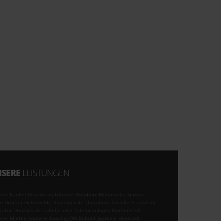
SERE
LEISTUNGEN
erer Kaufen Grossformatdrucker Hamburg Multimedia Service
n Drucker Gebrauchte Kopiergeräte Quickborn Toshiba Ersatzteile
ratur Druckgeräte Labelprinter Telefonanlagen Norderstedt
erer Mieten Kopierer Leasing OKI Rebuilt Systeme Henstedt-