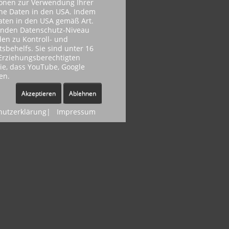
ionen zur Verwendung Ihrer
ene Daten in den USA. Indem
Daten in den USA gemäß Art.
henden Datenschutz-Niveau
en zu Kontroll- und
behelfs. Sie sind unter 16
r Erziehungsberechtigten
Sie, dass YouTube, Google
en.
Akzeptieren
Ablehnen
hutzerklärung
|
Impressum