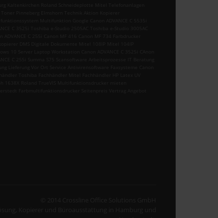
urg Kaltenkirchen Roland Schneideplotte Mitel Telefonanlagen
 Toner Pinneberg Elmshorn Technik Aktion Kopierer
ifunktionssystem Multifunktion Google Canon ADVANCE C 5535i
NCE C 3525i Toshiba e-Studio 2505AC Toshiba e-Studio 3005AC
n ADVANCE C 255i Canon MF 416 Canon MF 734 Farbdrucker
kopierer DMS Digitale Dokumente Mitel 108IP Mitel 104IP
ows 10 Server Laptop Workstation Canon ADVANCE C 3525i CAnon
NCE C 255i Summa S75 Scansoftware Arbeitsprozesse IT Beratung
ung Lieferung Vor Ort Service Antivirensoftware Faxsysteme Canon
händler Toshiba Fachhändler Mitel Fachhändler HP Latex UV
h 1638X Roland TrueVIS Multifunktionsdrucker mieten
erstedt Farbmultifunktionsdrucker Seitenpreis Vertrag Angebot
© 2014 Crossline Office Solutions GmbH
lösung, Kopierer und Büroausstattung in Hamburg und