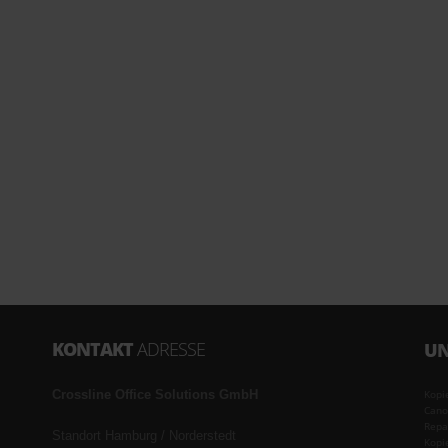
KONTAKT
ADRESSE
UN
Crossline Office Solutions GmbH
Kopi
Cano
Repa
Standort Hamburg / Norderstedt
Kopi