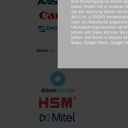
Ihre Einwilligung zu einem s
Daten finden Sie in unserer 
Sie der Nutzung dieser Servi
49 (1) lit. a DSGVO einvers
nach EU-Standards angesehen.
Überwachungszwecken verarbe
Jahren alt? Dann können Sie n
bitten, mit Ihnen in diesen S
Maps, Google Fonts, Google 