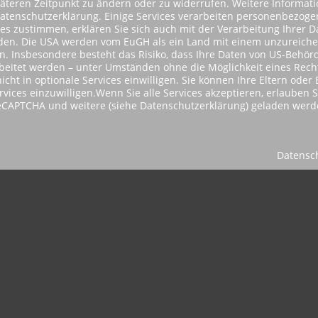
päteren Zeitpunkt zu ändern oder zu widerrufen. Weitere Informat
Datenschutzerklärung. Einige Services verarbeiten personenbezog
ces zustimmen, erklären Sie sich auch mit der Verarbeitung Ihrer 
tanden. Die USA werden vom EuGH als ein Land mit einem unzureic
 Insbesondere besteht das Risiko, dass Ihre Daten von US-Behörd
itet werden – unter Umständen ohne die Möglichkeit eines Rechts
icht in optionale Services einwilligen. Sie können Ihre Eltern ode
ervices einzuwilligen.Wenn Sie alle Services akzeptieren, erlauben 
reCAPTCHA und weitere (siehe Datenschutzerklärung) geladen werd
Datensc