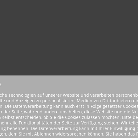
s
iche Technologien auf unserer Website und verarbeiten personen
halte und Anzeigen zu personalisieren, Medien von Drittanbietern e
. Die Datenverarbeitung kann auch erst in Folge gesetzter Cookies
ieb der Seite, während andere uns helfen, diese Website und die N
n selbst entscheiden, ob Sie die Cookies zulassen möchten. Bitte be
r alle Funktionalitäten der Seite zur Verfügung stehen. Wir teile
ung benennen. Die Datenverarbeitung kann mit Ihrer Einwilligung o
lgen, dem Sie mit Ablehnen widersprechen können. Sie haben das R