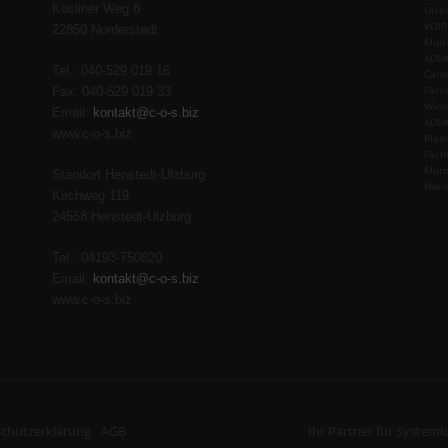
Kösliner Weg 8
Ulzb
VOIP
22850 Norderstedt
Mult
ADVA
Tel.: 040-529 019 16
Cano
Farb
Fax: 040-529 019 33
Wind
Email:
kontakt@c-o-s.biz
ADVA
www.c-o-s.biz
Plan
Fach
Muto
Standort Henstedt-Ulzburg
Nord
Kirchweg 119
24558 Henstedt-Ulzburg
Tel.: 04193-750820
Email:
kontakt@c-o-s.biz
www.c-o-s.biz
chutzerklärung
AGB
Ihr Partner für System