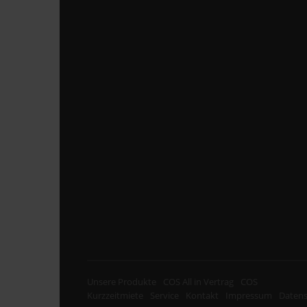
Unsere Produkte
COS All in Vertrag
COS
Kurzzeitmiete
Service
Kontakt
Impressum
Datens