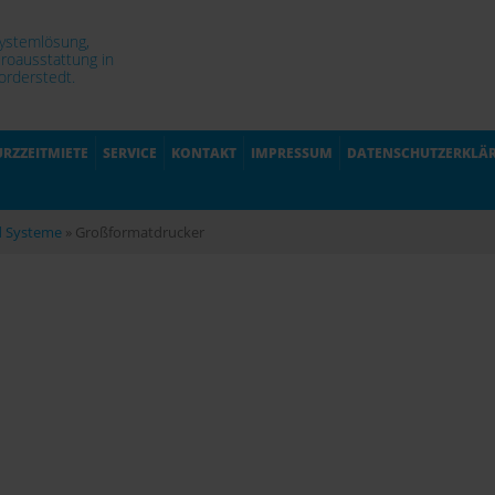
Systemlösung,
roausstattung in
rderstedt.
URZZEITMIETE
SERVICE
KONTAKT
IMPRESSUM
DATENSCHUTZERKLÄ
d Systeme
»
Großformatdrucker