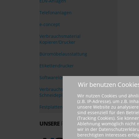
EDV-Anlagen
Telefonanlagen
e-concept
Verbrauchsmaterial
Kopierer/Drucker
Büromöbelausstattung
Etikettendrucker
Softwarelösungen
Wir benutzen Cookie
Verbrauchsmaterial Druck- und
Schneideplotter
Wir nutzen Cookies und ähnl
(z.B. IP-Adresse), um z.B. In
unsere Website zu analysieren
Festplattenvernichter
sind essenziell für den Betr
(Tracking Cookies). Sie könne
UNSERE
PARTNER
Ablehnung womöglich nicht meh
wir in der Datenschutzerklär
berechtigten Interesses erfo