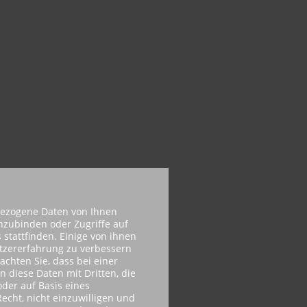
bezogene Daten von Ihnen
inzubinden oder Zugriffe auf
 stattfinden. Einige von ihnen
utzererfahrung zu verbessern
achten Sie, dass bei einer
n diese Daten mit Dritten, die
der auf Basis eines
echt, nicht einzuwilligen und