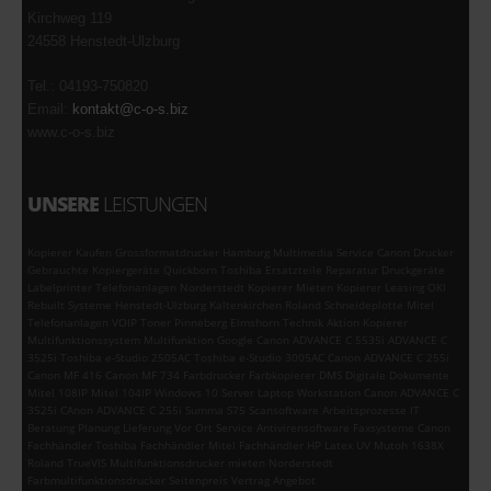
Kirchweg 119
24558 Henstedt-Ulzburg
Tel.: 04193-750820
Email:
kontakt@c-o-s.biz
www.c-o-s.biz
UNSERE
LEISTUNGEN
Kopierer Kaufen Grossformatdrucker Hamburg Multimedia Service Canon Drucker
Gebrauchte Kopiergeräte Quickborn Toshiba Ersatzteile Reparatur Druckgeräte
Labelprinter Telefonanlagen Norderstedt Kopierer Mieten Kopierer Leasing OKI
Rebuilt Systeme Henstedt-Ulzburg Kaltenkirchen Roland Schneideplotte Mitel
Telefonanlagen VOIP Toner Pinneberg Elmshorn Technik Aktion Kopierer
Multifunktionssystem Multifunktion Google Canon ADVANCE C 5535i ADVANCE C
3525i Toshiba e-Studio 2505AC Toshiba e-Studio 3005AC Canon ADVANCE C 255i
Canon MF 416 Canon MF 734 Farbdrucker Farbkopierer DMS Digitale Dokumente
Mitel 108IP Mitel 104IP Windows 10 Server Laptop Workstation Canon ADVANCE C
3525i CAnon ADVANCE C 255i Summa S75 Scansoftware Arbeitsprozesse IT
Beratung Planung Lieferung Vor Ort Service Antivirensoftware Faxsysteme Canon
Fachhändler Toshiba Fachhändler Mitel Fachhändler HP Latex UV Mutoh 1638X
Roland TrueVIS Multifunktionsdrucker mieten Norderstedt
Farbmultifunktionsdrucker Seitenpreis Vertrag Angebot