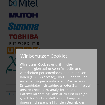
Wir benutzen Cookies
Wir nutzen Cookies und ähnliche
Technologien auf unserer Website und
verarbeiten personenbezogene Daten von
Ihnen (z.B. IP-Adresse), um z.B. Inhalte und
Anzeigen zu personalisieren, Medien von
Drittanbietern einzubinden oder Zugriffe auf
Sortiert nach
unsere Website zu analysieren. Die
Hersteller:
Datenverarbeitung kann auch erst in Folge
Produkt Kategorie +/-
Dataplot
gesetzter Cookies stattfinden. Einige von
Ergebnisse 1 - 3 von 3
ihnen sind essenziell für den Betrieb der