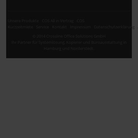
Unsere Produkte
COS All in Vertrag
COS
Kurzzeitmiete
Service
Kontakt
Impressum
Datenschutzerklärung
© 2014 Crossline Office Solutions GmbH
Ihr Partner für Systemlösung, Kopierer und Büroausstattung in
Hamburg und Norderstedt.