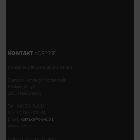
KONTAKT
ADRESSE
Crossline Office Solutions GmbH
Standort Hamburg / Norderstedt
Kösliner Weg 8
22850 Norderstedt
Tel.: 040-529 019 16
Fax: 040-529 019 33
Email:
kontakt@c-o-s.biz
www.c-o-s.biz
Standort Henstedt-Ulzburg